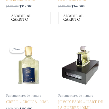
El
El
El
El
$
449.900
$
319.900
$
449.990
$
349.900
precio
precio
precio
precio
original
actual
original
actual
AÑADIR AL
AÑADIR AL
era:
es:
era:
es:
CARRITO
CARRITO
$449.900.
$319.900.
$449.990.
$349.900.
¡Oferta!
¡Oferta!
Perfumes caros de hombre
Perfumes caros de hombre
CREED – EROLFA 100ML
JOVOY PARIS – L’ART DE
LA GUERRE 100ML
El
El
$
409.900
$
309.900