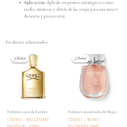
Aplicación:
Aplícalo en puntos estratégicos como
cuello, muñecas y detrás de las orejas para una mayor
duración y proyección.
Productos relacionados
¡Oferta!
¡Oferta!
¡Oferta!
¡Oferta!
Perfumes caros de hombre
Perfumes amaderados de Mujer
CREED – MILLÉSIME
CREED – WIND
IMPÉRIAL 100ML
FLOWERS 75ML