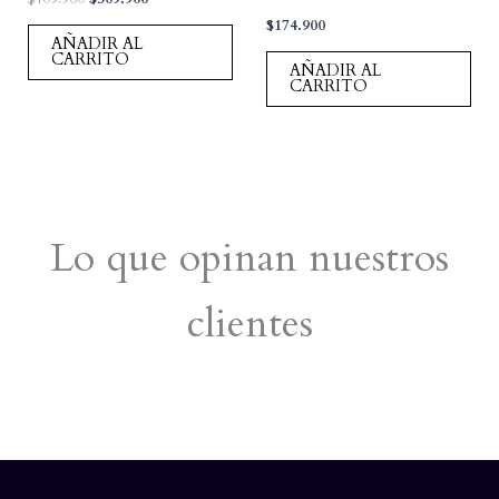
precio
precio
$
174.900
original
actual
AÑADIR AL
era:
es:
CARRITO
AÑADIR AL
$409.900.
$309.900.
CARRITO
Lo que opinan nuestros
clientes