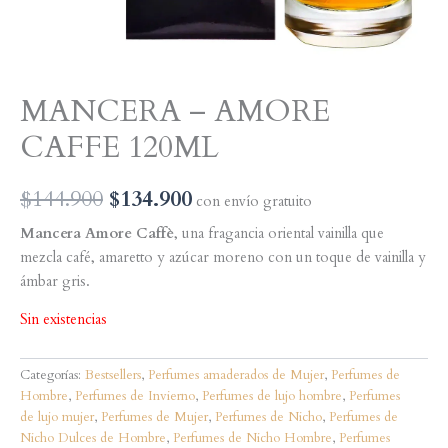
MANCERA – AMORE
CAFFE 120ML
El
El
$
144.900
$
134.900
con envío gratuito
precio
precio
Mancera Amore Caffè
, una fragancia oriental vainilla que
mezcla café, amaretto y azúcar moreno con un toque de vainilla y
original
actual
ámbar gris.
era:
es:
Sin existencias
$144.900.
$134.900.
Categorías:
Bestsellers
,
Perfumes amaderados de Mujer
,
Perfumes de
Hombre
,
Perfumes de Invierno
,
Perfumes de lujo hombre
,
Perfumes
de lujo mujer
,
Perfumes de Mujer
,
Perfumes de Nicho
,
Perfumes de
Nicho Dulces de Hombre
,
Perfumes de Nicho Hombre
,
Perfumes