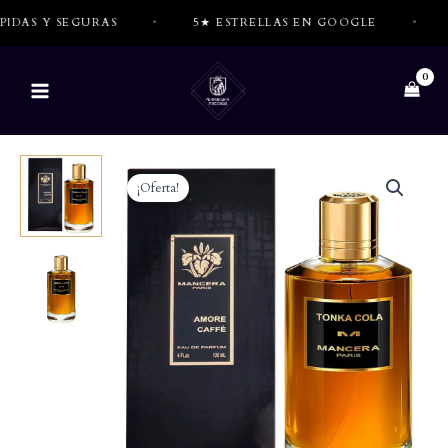
Ir
 Y SEGURAS
•
5★ ESTRELLAS EN GOOGLE
•
TOD
al
contenido
¡Oferta!