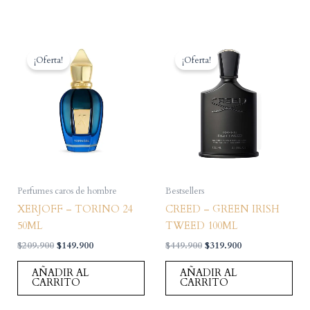
¡Oferta!
¡Oferta!
Perfumes caros de hombre
Bestsellers
XERJOFF – TORINO 24
CREED – GREEN IRISH
50ML
TWEED 100ML
El
El
El
El
$
209.900
$
149.900
$
449.900
$
319.900
precio
precio
precio
precio
original
actual
original
actual
AÑADIR AL
AÑADIR AL
era:
es:
era:
es:
CARRITO
CARRITO
$209.900.
$149.900.
$449.900.
$319.900.