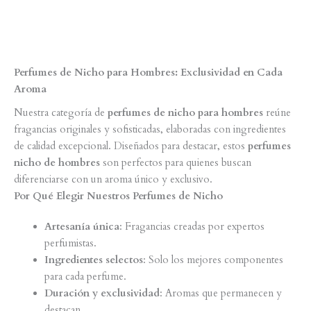
precio
precio
100ML
original
actual
El
El
$
449.900
$
399.900
era:
es:
precio
precio
$409.900.
$309.900.
original
actual
era:
es:
$449.900.
$399.900.
Perfumes de Nicho para Hombres: Exclusividad en Cada
Aroma
Nuestra categoría de
perfumes de nicho para hombres
reúne
fragancias originales y sofisticadas, elaboradas con ingredientes
de calidad excepcional. Diseñados para destacar, estos
perfumes
nicho de hombres
son perfectos para quienes buscan
diferenciarse con un aroma único y exclusivo.
Por Qué Elegir Nuestros Perfumes de Nicho
Artesanía única
: Fragancias creadas por expertos
perfumistas.
Ingredientes selectos
: Solo los mejores componentes
para cada perfume.
Duración y exclusividad
: Aromas que permanecen y
destacan.