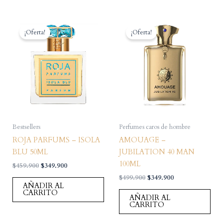
¡Oferta!
¡Oferta!
Bestsellers
Perfumes caros de hombre
ROJA PARFUMS – ISOLA
AMOUAGE –
BLU 50ML
JUBILATION 40 MAN
100ML
El
El
$
459.900
$
349.900
precio
precio
El
El
$
499.900
$
349.900
original
actual
AÑADIR AL
precio
precio
era:
es:
CARRITO
original
actual
AÑADIR AL
$459.900.
$349.900.
era:
es:
CARRITO
$499.900.
$349.900.