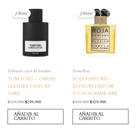
¡Oferta!
¡Oferta!
Perfumes caros de hombre
Bestsellers
TOM FORD – OMBRE
ROJA PARFUMS –
LEATHER PARFUM
ELYSIUM PARFUM
100ML
POUR HOMME 50ML
El
El
El
El
$
339.900
$
299.900
$
449.900
$
329.900
precio
precio
precio
precio
original
actual
original
actual
AÑADIR AL
AÑADIR AL
era:
es:
era:
es:
CARRITO
CARRITO
$339.900.
$299.900.
$449.900.
$329.900.