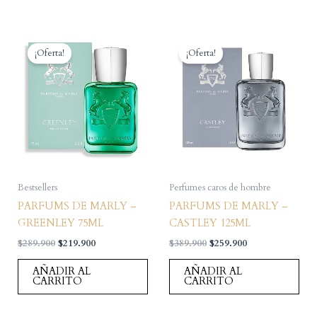
¡Oferta!
¡Oferta!
Bestsellers
Perfumes caros de hombre
PARFUMS DE MARLY –
PARFUMS DE MARLY –
GREENLEY 75ML
CASTLEY 125ML
El
El
El
El
$
289.900
$
219.900
$
389.900
$
259.900
precio
precio
precio
precio
original
actual
original
actual
AÑADIR AL
AÑADIR AL
era:
es:
era:
es:
CARRITO
CARRITO
$289.900.
$219.900.
$389.900.
$259.900.