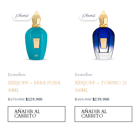
¡Oferta!
¡Oferta!
Bestsellers
Bestsellers
XERJOFF – ERBA PURA
XERJOFF – TORINO 21
50ML
100ML
El
El
El
El
$
179.900
$
129.900
$
304.900
$
239.900
precio
precio
precio
precio
original
actual
original
actual
AÑADIR AL
AÑADIR AL
era:
es:
era:
es:
CARRITO
CARRITO
$179.900.
$129.900.
$304.900.
$239.900.