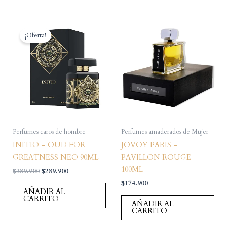
¡Oferta!
Perfumes caros de hombre
Perfumes amaderados de Mujer
INITIO – OUD FOR
JOVOY PARIS –
GREATNESS NEO 90ML
PAVILLON ROUGE
100ML
El
El
$
389.900
$
289.900
precio
precio
$
174.900
original
actual
AÑADIR AL
era:
es:
CARRITO
AÑADIR AL
$389.900.
$289.900.
CARRITO