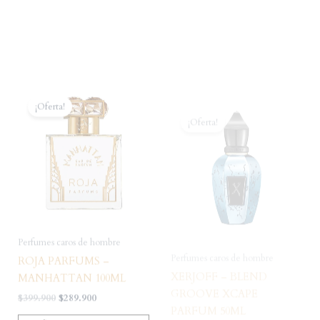
¡Oferta!
¡Oferta!
Perfumes caros de hombre
Perfumes caros de hombre
ROJA PARFUMS –
XERJOFF – BLEND
MANHATTAN 100ML
GROOVE XCAPE
PARFUM 50ML
El
El
$
399.900
$
289.900
precio
precio
El
El
$
219.900
$
159.900
original
actual
AÑADIR AL
precio
precio
era:
es:
CARRITO
original
actual
AÑADIR AL
$399.900.
$289.900.
era:
es:
CARRITO
$219.900.
$159.900.