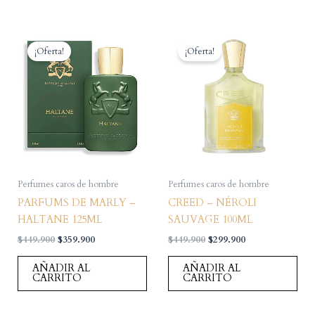
¡Oferta!
¡Oferta!
Perfumes caros de hombre
Perfumes caros de hombre
PARFUMS DE MARLY –
CREED – NÉROLI
HALTANE 125ML
SAUVAGE 100ML
El
El
El
El
$
449.900
$
359.900
$
449.900
$
299.900
precio
precio
precio
precio
original
actual
original
actual
AÑADIR AL
AÑADIR AL
era:
es:
era:
es:
CARRITO
CARRITO
$449.900.
$359.900.
$449.900.
$299.900.