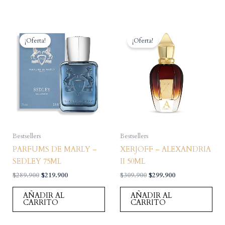
¡Oferta!
¡Oferta!
Bestsellers
Bestsellers
PARFUMS DE MARLY –
XERJOFF – ALEXANDRIA
SEDLEY 75ML
II 50ML
El
El
El
El
$
289.900
$
219.900
$
309.900
$
299.900
precio
precio
precio
precio
original
actual
original
actual
AÑADIR AL
AÑADIR AL
era:
es:
era:
es:
CARRITO
CARRITO
$289.900.
$219.900.
$309.900.
$299.900.