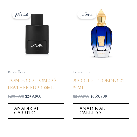
¡Oferta!
¡Oferta!
Bestsellers
Bestsellers
TOM FORD – OMBRÉ
XERJOFF – TORINO 21
LEATHER EDP 100ML
50ML
El
El
El
El
$
289.900
$
249.900
$
209.900
$
159.900
precio
precio
precio
precio
original
actual
original
actual
AÑADIR AL
AÑADIR AL
era:
es:
era:
es:
CARRITO
CARRITO
$289.900.
$249.900.
$209.900.
$159.900.