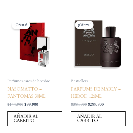
¡Oferta!
¡Oferta!
Perfumes caros de hombre
Bestsellers
NASOMATTO –
PARFUMS DE MARLY –
FANTOMAS 30ML
HEROD 125ML
El
El
El
El
$
144.900
$
99.900
$
389.900
$
289.900
precio
precio
precio
precio
original
actual
original
actual
AÑADIR AL
AÑADIR AL
era:
es:
era:
es:
CARRITO
CARRITO
$144.900.
$99.900.
$389.900.
$289.900.