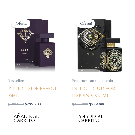
¡Oferta!
¡Oferta!
Bestsellers
Perfumes caros de hombre
INITIO – SIDE EFFECT
INITIO – OUD FOR
90ML
HAPPINESS 90ML
El
El
El
El
$
389.900
$
299.900
$
359.900
$
289.900
precio
precio
precio
precio
original
actual
original
actual
AÑADIR AL
AÑADIR AL
era:
es:
era:
es:
CARRITO
CARRITO
$389.900.
$299.900.
$359.900.
$289.900.