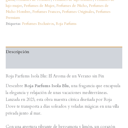
50ML
lujo mujer
,
Perfumes de Mujer
,
Perfumes de Nicho
,
Perfumes de
cantidad
Nicho Hombre
,
Perfumes Frances
,
Perfumes Originales
,
Perfumes
Premium
Etiquetas:
Perfumes Exclusivos
,
Roja Parfums
Descripción
Valoraciones (0)
Roja Parfums Isola Blu: El Aroma de un Verano sin Fin
Descubre
Roja Parfums Isola Blu
, una fragancia que encapsula
la elegancia y relajación de unas vacaciones mediterráneas.
Lanzada en 2023, esta obra maestra cítrica diseñada por Roja
Dove te transporta a días soleados y veladas mágicas en una villa
privada junto al mar.
Con una apertura vibrante de bergamota y limón, un corazón