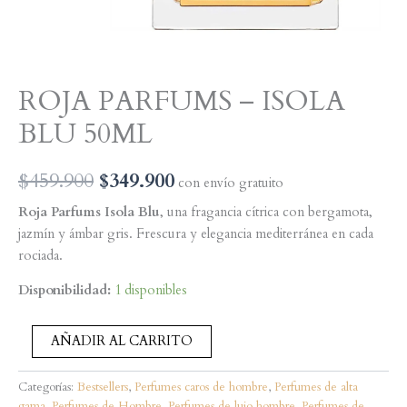
ROJA PARFUMS – ISOLA
BLU 50ML
El
El
$
459.900
$
349.900
con envío gratuito
precio
precio
Roja Parfums Isola Blu
, una fragancia cítrica con bergamota,
jazmín y ámbar gris. Frescura y elegancia mediterránea en cada
original
actual
rociada.
era:
es:
Disponibilidad:
1 disponibles
$459.900.
$349.900.
ROJA
AÑADIR AL CARRITO
PARFUMS
-
ISOLA
Categorías:
Bestsellers
,
Perfumes caros de hombre
,
Perfumes de alta
BLU
gama
,
Perfumes de Hombre
,
Perfumes de lujo hombre
,
Perfumes de