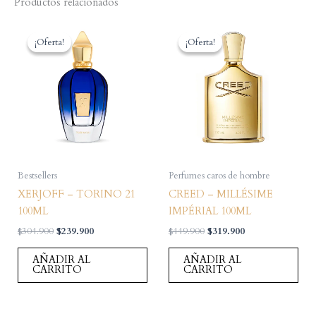
Productos relacionados
¡Oferta!
¡Oferta!
¡Oferta!
¡Oferta!
Bestsellers
Perfumes caros de hombre
XERJOFF – TORINO 21
CREED – MILLÉSIME
100ML
IMPÉRIAL 100ML
El
El
El
El
$
304.900
$
239.900
$
449.900
$
319.900
precio
precio
precio
precio
original
actual
original
actual
AÑADIR AL
AÑADIR AL
era:
es:
era:
es:
CARRITO
CARRITO
$304.900.
$239.900.
$449.900.
$319.900.