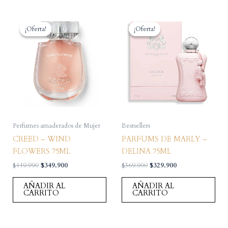
¡Oferta!
¡Oferta!
¡Oferta!
¡Oferta!
Perfumes amaderados de Mujer
Bestsellers
CREED – WIND
PARFUMS DE MARLY –
FLOWERS 75ML
DELINA 75ML
El
El
El
El
$
449.990
$
349.900
$
369.900
$
329.900
precio
precio
precio
precio
original
actual
original
actual
AÑADIR AL
AÑADIR AL
era:
es:
era:
es:
CARRITO
CARRITO
$449.990.
$349.900.
$369.900.
$329.900.