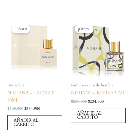
¡Oferta!
¡Oferta!
Bestsellers
Perfumes caros de hombre
NISHANE – HACIVAT
NISHANE – KREDO 50ML
50ML
El
El
$
269.900
$
234.900
precio
precio
El
El
$
269.900
$
234.900
original
actual
AÑADIR AL
precio
precio
era:
es:
CARRITO
original
actual
AÑADIR AL
$269.900.
$234.900.
era:
es:
CARRITO
$269.900.
$234.900.