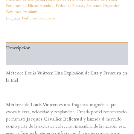
Perfumes de Nicho Hombre
,
Perfumes Frescos
,
Perfumes Originales
,
Perfumes Premium
Etiqueta:
Perfumes Exclusivos
Descripción
Valoraciones (0)
Météore Louis Vuitton: Una Explosión de Luz y Frescura en
la Piel
Météore
de
Louis Vuitton
es una fragancia magnética que
evoca fuerza, velocidad y resplandor. Creada por el renombrado
perfumista
Jacques Cavallier Belletrud
y lanzada al mercado
como parte de la exclusiva colección masculina de la maison, esta
esencia fusiona lo etéreo con lo terrenal, en una composición