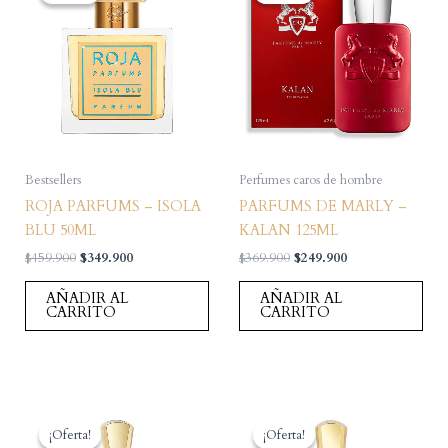
Bestsellers
Perfumes caros de hombre
ROJA PARFUMS – ISOLA
PARFUMS DE MARLY –
BLU 50ML
KALAN 125ML
El
El
El
El
$
459.900
$
349.900
$
369.900
$
249.900
precio
precio
precio
precio
original
actual
original
actual
AÑADIR AL
AÑADIR AL
era:
es:
era:
es:
CARRITO
CARRITO
$459.900.
$349.900.
$369.900.
$249.900.
¡Oferta!
¡Oferta!
¡Oferta!
¡Oferta!