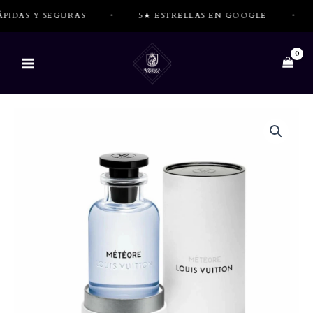
Ir
S Y SEGURAS
•
5★ ESTRELLAS EN GOOGLE
•
TOD
al
contenido