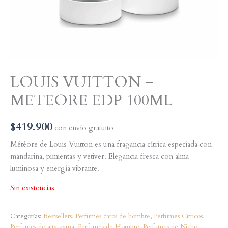
LOUIS VUITTON –
METEORE EDP 100ML
$
419.900
con envío gratuito
Météore de Louis Vuitton es una fragancia cítrica especiada con
mandarina, pimientas y vetiver. Elegancia fresca con alma
luminosa y energía vibrante.
Sin existencias
Categorías:
Bestsellers
,
Perfumes caros de hombre
,
Perfumes Citricos
,
Perfumes de alta gama
,
Perfumes de Hombre
,
Perfumes de Nicho
,