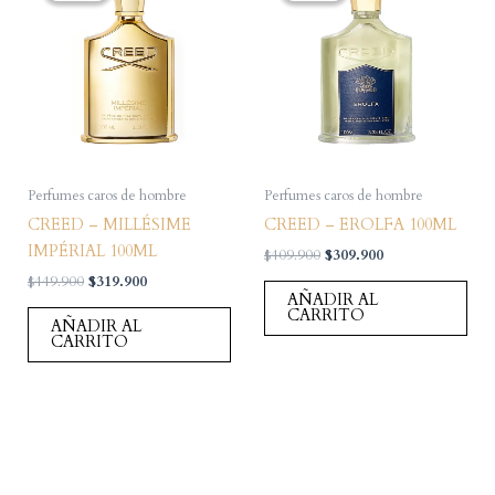
Perfumes caros de hombre
Perfumes caros de hombre
CREED – MILLÉSIME
CREED – EROLFA 100ML
IMPÉRIAL 100ML
El
El
$
409.900
$
309.900
precio
precio
El
El
$
449.900
$
319.900
original
actual
AÑADIR AL
precio
precio
era:
es:
CARRITO
original
actual
AÑADIR AL
$409.900.
$309.900.
era:
es:
CARRITO
$449.900.
$319.900.