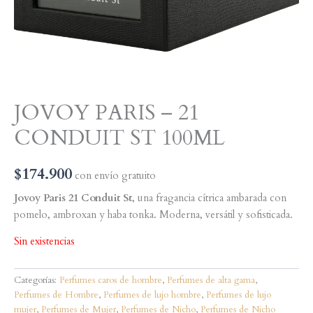
JOVOY PARIS – 21
CONDUIT ST 100ML
$
174.900
con envío gratuito
Jovoy Paris 21 Conduit St
, una fragancia cítrica ambarada con
pomelo, ambroxan y haba tonka. Moderna, versátil y sofisticada.
Sin existencias
Categorías:
Perfumes caros de hombre
,
Perfumes de alta gama
,
Perfumes de Hombre
,
Perfumes de lujo hombre
,
Perfumes de lujo
mujer
,
Perfumes de Mujer
,
Perfumes de Nicho
,
Perfumes de Nicho