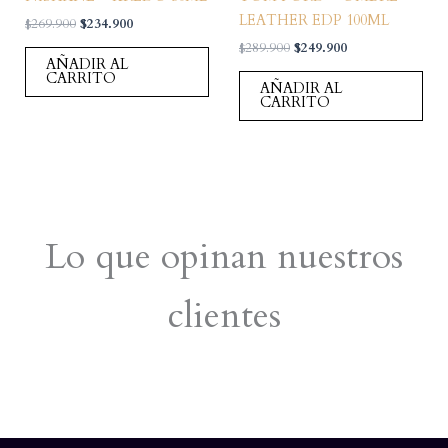
LEATHER EDP 100ML
El
El
$
269.900
$
234.900
precio
precio
El
El
$
289.900
$
249.900
original
actual
AÑADIR AL
precio
precio
era:
es:
CARRITO
original
actual
AÑADIR AL
$269.900.
$234.900.
era:
es:
CARRITO
$289.900.
$249.900.
Lo que opinan nuestros
clientes