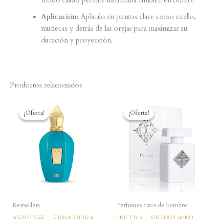
fondo cálido permite disfrutarla también en otoño.
Aplicación:
Aplícalo en puntos clave como cuello,
muñecas y detrás de las orejas para maximizar su
duración y proyección.
Productos relacionados
¡Oferta!
¡Oferta!
¡Oferta!
¡Oferta!
Bestsellers
Perfumes caros de hombre
XERJOFF – ERBA PURA
INITIO – REHAB 90ML