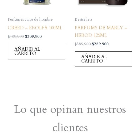
Perfumes caros de hombre
Bestsellers
CREED – EROLFA 100ML
PARFUMS DE MARLY –
HEROD 125ML
El
El
$
409.900
$
309.900
precio
precio
El
El
$
389.900
$
289.900
original
actual
AÑADIR AL
precio
precio
era:
es:
CARRITO
original
actual
AÑADIR AL
$409.900.
$309.900.
era:
es:
CARRITO
$389.900.
$289.900.
Lo que opinan nuestros
clientes