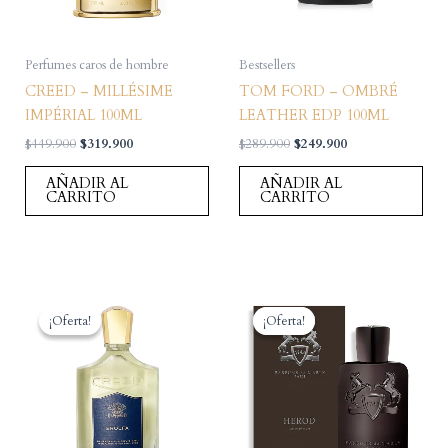
Perfumes caros de hombre
Bestsellers
CREED – MILLÉSIME
TOM FORD – OMBRÉ
IMPÉRIAL 100ML
LEATHER EDP 100ML
El
El
El
El
$
449.900
$
319.900
$
289.900
$
249.900
precio
precio
precio
precio
original
actual
original
actual
AÑADIR AL
AÑADIR AL
era:
es:
era:
es:
CARRITO
CARRITO
$449.900.
$319.900.
$289.900.
$249.900.
¡Oferta!
¡Oferta!
¡Oferta!
¡Oferta!