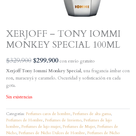
XERJOFF – TONY IOMMI
MONKEY SPECIAL 100ML
El
El
$
329.900
$
299.900
con envío gratuito
precio
precio
Xerjoff Tony Iommi Monkey Special
, una fragancia ámbar con
ron, maracuyá y caramelo. Oscuridad y sofisticación en cada
original
actual
gota.
era:
es:
Sin existencias
$329.900.
$299.900.
Categorías:
Perfumes caros de hombre
,
Perfumes de alta gama
,
Perfumes de Hombre
,
Perfumes de Invierno
,
Perfumes de lujo
hombre
,
Perfumes de lujo mujer
,
Perfumes de Mujer
,
Perfumes de
Nicho
,
Perfumes de Nicho Dulces de Hombre
,
Perfumes de Nicho