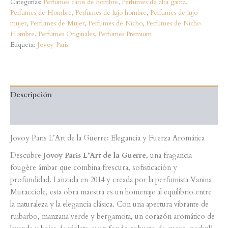
L’ART
Categorías:
Perfumes caros de hombre
,
Perfumes de alta gama
,
DE
Perfumes de Hombre
,
Perfumes de lujo hombre
,
Perfumes de lujo
LA
mujer
,
Perfumes de Mujer
,
Perfumes de Nicho
,
Perfumes de Nicho
GUERRE
Hombre
,
Perfumes Originales
,
Perfumes Premium
100ML
Etiqueta:
Jovoy Paris
cantidad
Descripción
Valoraciones (0)
Jovoy Paris L’Art de la Guerre: Elegancia y Fuerza Aromática
Descubre
Jovoy Paris L’Art de la Guerre
, una fragancia
fougère ámbar que combina frescura, sofisticación y
profundidad. Lanzada en 2014 y creada por la perfumista Vanina
Muracciole, esta obra maestra es un homenaje al equilibrio entre
la naturaleza y la elegancia clásica. Con una apertura vibrante de
ruibarbo, manzana verde y bergamota, un corazón aromático de