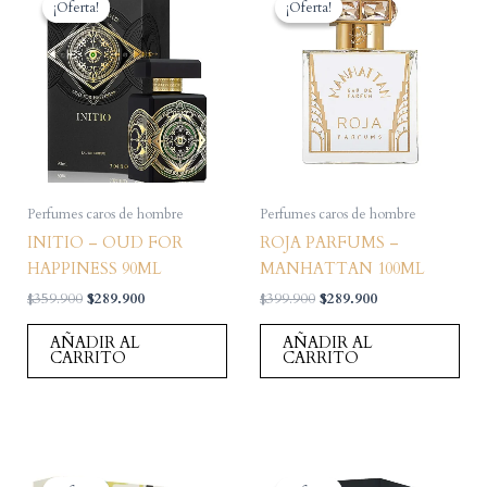
¡Oferta!
¡Oferta!
¡Oferta!
¡Oferta!
Perfumes caros de hombre
Perfumes caros de hombre
INITIO – OUD FOR
ROJA PARFUMS –
HAPPINESS 90ML
MANHATTAN 100ML
El
El
El
El
$
359.900
$
289.900
$
399.900
$
289.900
precio
precio
precio
precio
original
actual
original
actual
AÑADIR AL
AÑADIR AL
era:
es:
era:
es:
CARRITO
CARRITO
$359.900.
$289.900.
$399.900.
$289.900.