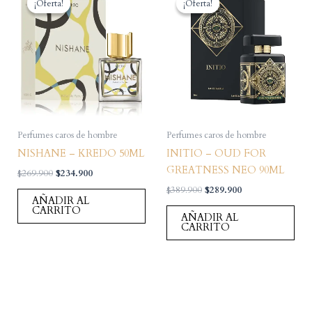
¡Oferta!
¡Oferta!
¡Oferta!
¡Oferta!
Perfumes caros de hombre
Perfumes caros de hombre
NISHANE – KREDO 50ML
INITIO – OUD FOR
GREATNESS NEO 90ML
El
El
$
269.900
$
234.900
precio
precio
El
El
$
389.900
$
289.900
original
actual
AÑADIR AL
precio
precio
era:
es:
CARRITO
original
actual
AÑADIR AL
$269.900.
$234.900.
era:
es:
CARRITO
$389.900.
$289.900.