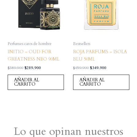
Perfumes caros de hombre
Bestsellers
INITIO – OUD FOR
ROJA PARFUMS – ISOLA
GREATNESS NEO 90ML
BLU 50ML
El
El
El
El
$
389.900
$
289.900
$
459.900
$
349.900
precio
precio
precio
precio
original
actual
original
actual
AÑADIR AL
AÑADIR AL
era:
es:
era:
es:
CARRITO
CARRITO
$389.900.
$289.900.
$459.900.
$349.900.
Lo que opinan nuestros