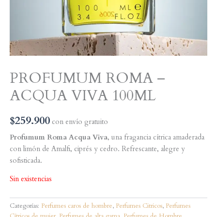
PROFUMUM ROMA –
ACQUA VIVA 100ML
$
259.900
con envío gratuito
Profumum Roma Acqua Viva
, una fragancia cítrica amaderada
con limón de Amalfi, ciprés y cedro. Refrescante, alegre y
sofisticada.
Sin existencias
Categorías:
Perfumes caros de hombre
,
Perfumes Citricos
,
Perfumes
Cítricos de mujer
,
Perfumes de alta gama
,
Perfumes de Hombre
,