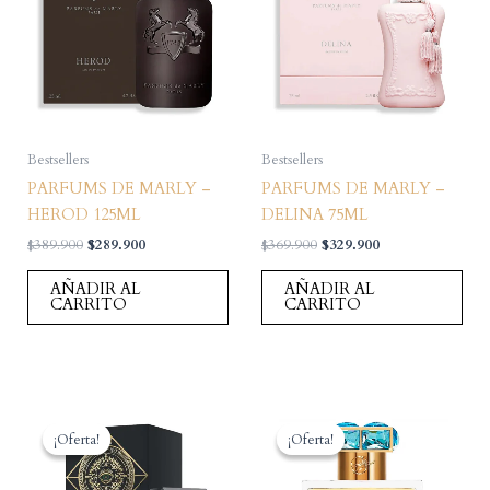
Bestsellers
Bestsellers
PARFUMS DE MARLY –
PARFUMS DE MARLY –
HEROD 125ML
DELINA 75ML
El
El
El
El
$
389.900
$
289.900
$
369.900
$
329.900
precio
precio
precio
precio
original
actual
original
actual
AÑADIR AL
AÑADIR AL
era:
es:
era:
es:
CARRITO
CARRITO
$389.900.
$289.900.
$369.900.
$329.900.
¡Oferta!
¡Oferta!
¡Oferta!
¡Oferta!