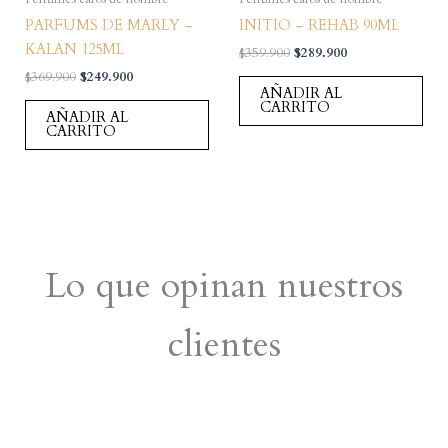
PARFUMS DE MARLY –
INITIO – REHAB 90ML
KALAN 125ML
El
El
$
359.900
$
289.900
precio
precio
El
El
$
369.900
$
249.900
original
actual
AÑADIR AL
precio
precio
era:
es:
CARRITO
original
actual
AÑADIR AL
$359.900.
$289.900.
era:
es:
CARRITO
$369.900.
$249.900.
Lo que opinan nuestros
clientes