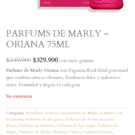
PARFUMS DE MARLY –
ORIANA 75ML
El
El
$
349.900
$
329.900
con envío gratuito
precio
precio
Parfums de Marly Oriana
, una fragancia floral frutal gourmand
que combina cítricos vibrantes, frambuesa dulce y malvavisco
original
actual
suave. Feminidad y alegría en cada gota.
era:
es:
Sin existencias
$349.900.
$329.900.
Categorías:
Bestsellers
,
Perfumes amaderados de Mujer
,
Perfumes con
feromonas
,
Perfumes de alta gama
,
Perfumes de Feromonas para
Mujer
,
Perfumes de Invierno
,
Perfumes de lujo mujer
,
Perfumes de
Mujer
,
Perfumes de Nicho
,
Perfumes Dulces
,
Perfumes Frances
,