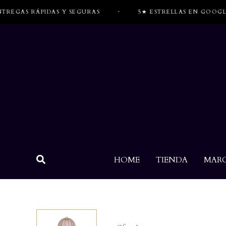
Ir
AS RÁPIDAS Y SEGURAS
•
5★ ESTRELLAS EN GOOGLE
al
contenido
HOME
TIENDA
MAR