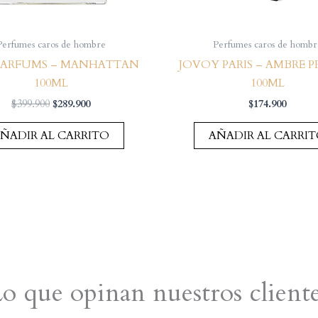
Perfumes caros de hombre
Perfumes caros de hombr
PARFUMS – MANHATTAN
JOVOY PARIS – AMBRE P
100ML
100ML
El
El
$
399.900
$
289.900
$
174.900
precio
precio
original
actual
ÑADIR AL CARRITO
AÑADIR AL CARRI
era:
es:
$399.900.
$289.900.
o que opinan nuestros client