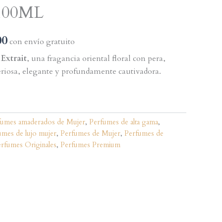
100ML
El
00
con envío gratuito
precio
Extrait
, una fragancia oriental floral con pera,
eriosa, elegante y profundamente cautivadora.
l
actual
es:
0.
$449.900.
fumes amaderados de Mujer
,
Perfumes de alta gama
,
umes de lujo mujer
,
Perfumes de Mujer
,
Perfumes de
rfumes Originales
,
Perfumes Premium