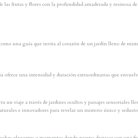
de las frutas y flores con la profundidad amaderada y resinosa d
como una guía que invita al corazón de un jardín lleno de miste
a ofrece una intensidad y duración extraordinarias que envuelve
a un viaje a través de jardines ocultos y paisajes sensoriales lle
turales e innovadores para revelar un misterio único y seducto
noches elegantes o momentos donde quieras destacar con una fra