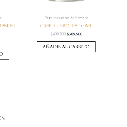
e
Perfumes caros de hombre
REMIER
CREED – EROLFA 100ML
El
El
$
409.900
$
309.900
precio
precio
original
actual
AÑADIR AL CARRITO
era:
es:
TO
$409.900.
$309.900.
es