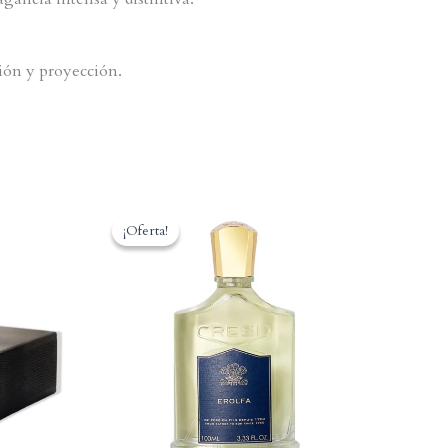
ión y proyección.
¡Oferta!
¡Oferta!