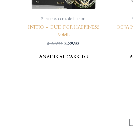
Perfumes caros de hombre
INITIO – OUD FOR HAPPINESS
ROJA 
90ML
El
El
$
359.900
$
289.900
precio
precio
original
actual
AÑADIR AL CARRITO
A
era:
es:
$359.900.
$289.900.
L