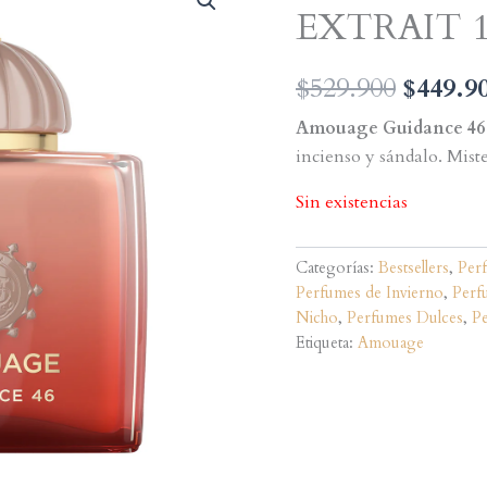
EXTRAIT 
El
$
529.900
$
449.9
precio
Amouage Guidance 46 
incienso y sándalo. Mist
origina
Sin existencias
era:
$529.90
Categorías:
Bestsellers
,
Per
Perfumes de Invierno
,
Perf
Nicho
,
Perfumes Dulces
,
Pe
Etiqueta:
Amouage