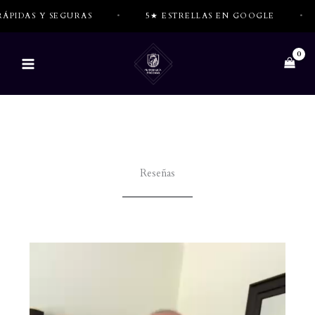
Ir
AS Y SEGURAS
•
5★ ESTRELLAS EN GOOGLE
•
TO
al
contenido
Reseñas