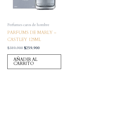
Perfumes caros de hombre
PARFUMS DE MARLY –
CASTLEY 125ML
El
El
$
389.900
$
259.900
precio
precio
original
actual
AÑADIR AL
era:
es:
CARRITO
$389.900.
$259.900.