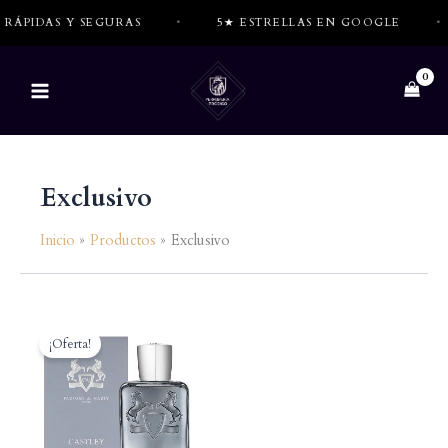
Ir
DAS Y SEGURAS
•
5★ ESTRELLAS EN GOOGLE
•
al
contenido
Exclusivo
Inicio
Productos
Exclusivo
¡Oferta!